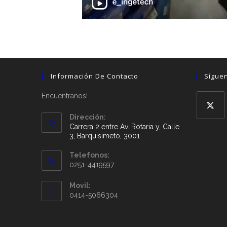
Información De Contacto
Sígue
Encuentranos!
Dirección:
Carrera 2 entre Av. Rotaria y, Calle
3, Barquisimeto, 3001
Telefonos:
0251-4419597
Movil:
0414-5066304