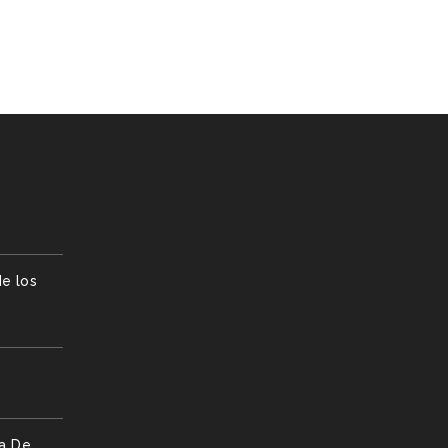
e los
a De