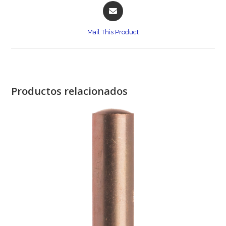
Opens
in
a
Mail This Product
new
window
Productos relacionados