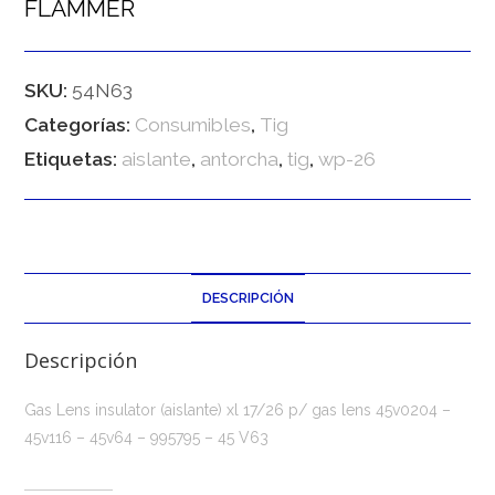
FLAMMER
SKU:
54N63
Categorías:
Consumibles
,
Tig
Etiquetas:
aislante
,
antorcha
,
tig
,
wp-26
DESCRIPCIÓN
Descripción
Gas Lens insulator (aislante) xl 17/26 p/ gas lens 45v0204 –
45v116 – 45v64 – 995795 – 45 V63