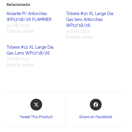
Relacionado
Aislante P/ Antorchas
Tobera #10 XL Large Dia.
WP17/18/26 FLAMMER
Gas lens Antorchas
31/08/2022
WP17/18/26
Entrada similar
31/08/2022
Entrada similar
Tobera #12 XL Large Dia.
Gas Lens WP17/18/26
31/08/2022
Entrada similar
Opens
Opens
in
in
a
a
Tweet This Product
Share on Facebook
new
new
window
window