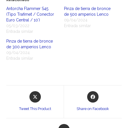
Relacionado
Antorcha Flammer S45
Pinza de tierra de bronce
(Tipo Trafimet / Conector
de 500 amperios Lenco
Euro Central / 10′)
09/04/2024
05/03/2022
Entrada similar
Entrada similar
Pinza de tierra de bronce
de 300 amperios Lenco
09/04/2024
Entrada similar
Opens
Opens
in
in
a
a
Tweet This Product
Share on Facebook
new
new
window
window
Opens