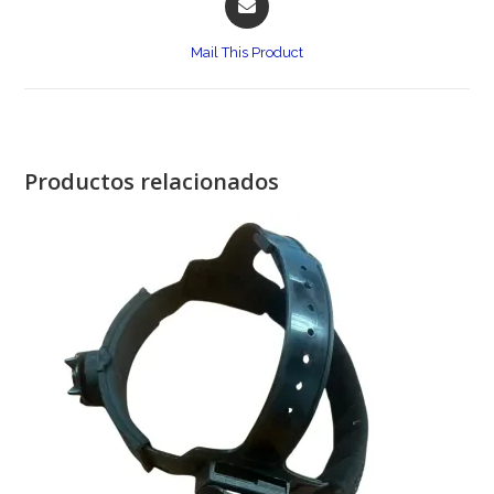
in
a
Mail This Product
new
window
Productos relacionados