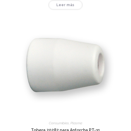
Leer más
Consumibles
,
Plasma
Tobera 20282 para Antorcha PT-31