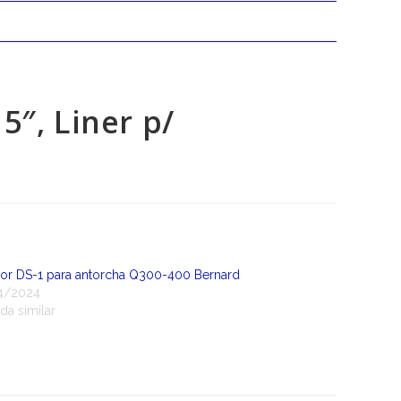
″, Liner p/
sor DS-1 para antorcha Q300-400 Bernard
4/2024
da similar