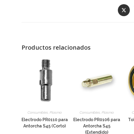
Opens
in
a
new
window
Productos relacionados
Consumibles
,
Plasma
Consumibles
,
Plasma
C
Electrodo PR0110 para
Electrodo PR0106 para
To
Antorcha S45 (Corto)
Antorcha S45
(Extendido)