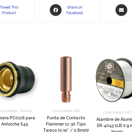
Opens
Opens
Tweet This
Share on
Product
in
Facebook
in
a
a
new
new
window
window
onsumibles
,
Plasma
Consumibles
,
MIG
Consumibles
,
MIG
bera PC0116 para
Punta de Contacto
Alambre de Alumi
Antorcha S45
Flammer 11-30 Tipo
ER-4043 1LB 0.9
Tweco (0.30″ / 0.8mm)
Harris