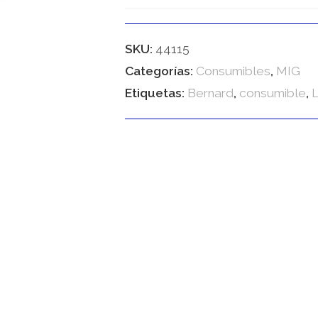
SKU:
44115
Categorías:
Consumibles
,
MIG
Etiquetas:
Bernard
,
consumible
,