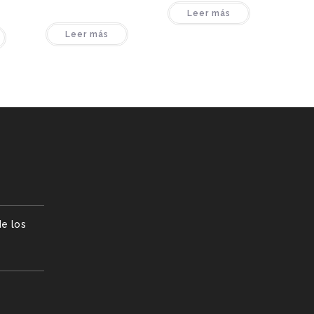
Leer más
Leer más
e los