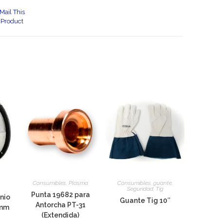
Mail This
Product
Consumibles
,
Plasma
Consumibles
,
guante
,
Seguridad
,
Tig
Punta 19682 para
nio
Guante Tig 10″
Antorcha PT-31
 mm
(Extendida)