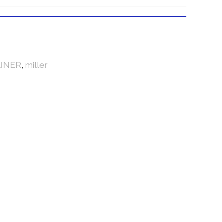
LINER
,
miller