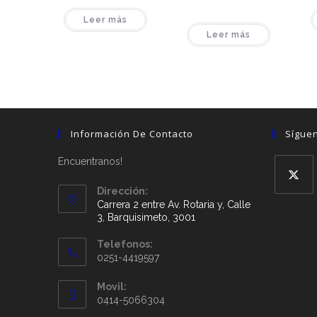
Leer más
Leer más
Información De Contacto
Sígue
Encuentranos!
Dirección:
Carrera 2 entre Av. Rotaria y, Calle
3, Barquisimeto, 3001
Telefonos:
0251-4419597
Movil:
0414-5066304