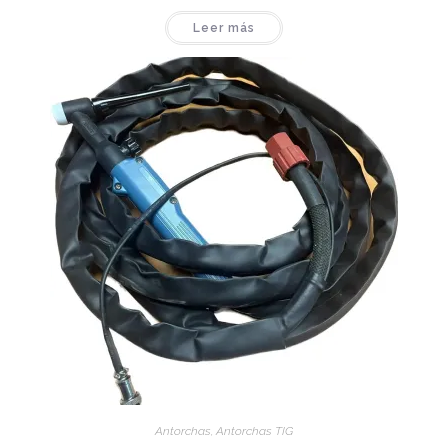
Leer más
Antorchas
,
Antorchas TIG