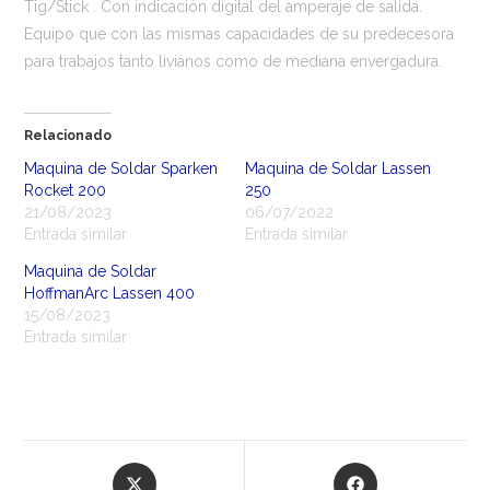
Tig/Stick . Con indicación digital del amperaje de salida.
Equipo que con las mismas capacidades de su predecesora
para trabajos tanto livianos como de mediana envergadura.
Relacionado
Maquina de Soldar Sparken
Maquina de Soldar Lassen
Rocket 200
250
21/08/2023
06/07/2022
Entrada similar
Entrada similar
Maquina de Soldar
HoffmanArc Lassen 400
15/08/2023
Entrada similar
Opens
Opens