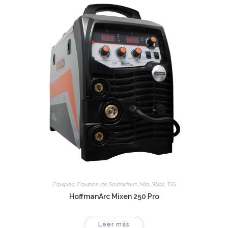
Equipos
,
Equipos de Soldadura
,
Mig
,
Stick
,
TIG
HoffmanArc Mixen 250 Pro
Leer más