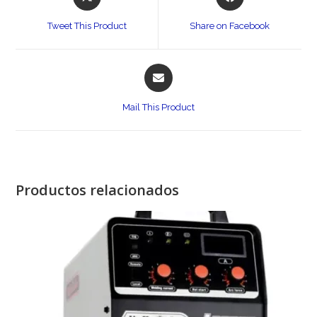
in
in
a
a
Tweet This Product
Share on Facebook
new
new
window
window
Opens
in
a
Mail This Product
new
window
Productos relacionados