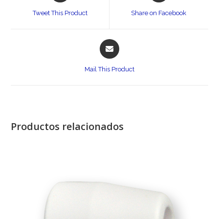
a
a
Tweet This Product
Share on Facebook
new
new
window
window
Opens
in
a
Mail This Product
new
window
Productos relacionados