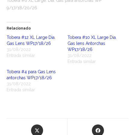
Tobera #6 XL Large. Dia. Gas para antorchas WP
9/17/18/20/26
Relacionado
Tobera #12 XL Large Dia.
Tobera #10 XL Large Dia.
Gas Lens WP17/18/26
Gas lens Antorchas
31/08/2022
WP17/18/26
Entrada similar
31/08/2022
Entrada similar
Tobera #4 para Gas Lens
antorchas WP17/18/26
31/08/2022
Entrada similar
Opens
Opens
in
in