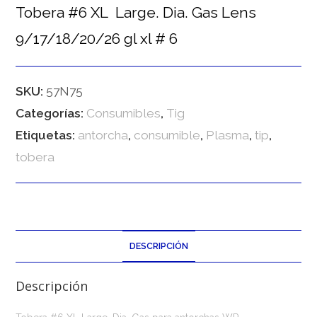
Tobera #6 XL Large. Dia. Gas Lens
9/17/18/20/26 gl xl # 6
SKU:
57N75
Categorías:
Consumibles
,
Tig
Etiquetas:
antorcha
,
consumible
,
Plasma
,
tip
,
tobera
DESCRIPCIÓN
Descripción